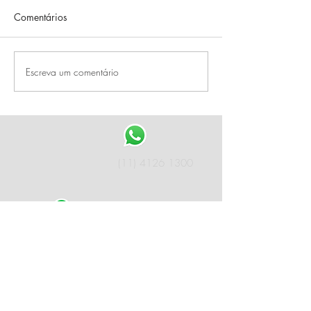
Comentários
Escreva um comentário
(11) 4126 1300
(15) 99812
7752
contato@ss-
aduaneira.com.br