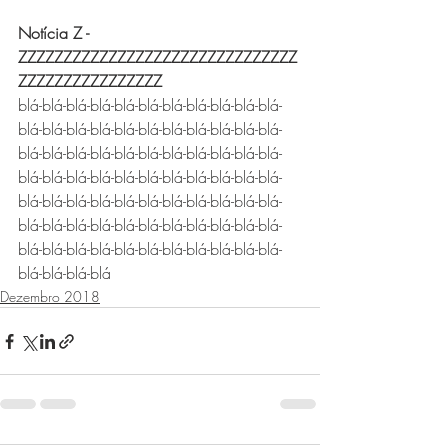
Notícia Z - 
ZZZZZZZZZZZZZZZZZZZZZZZZZZZZZZZ
ZZZZZZZZZZZZZZZZ
blá-blá-blá-blá-blá-blá-blá-blá-blá-blá-blá-
blá-blá-blá-blá-blá-blá-blá-blá-blá-blá-blá-
blá-blá-blá-blá-blá-blá-blá-blá-blá-blá-blá-
blá-blá-blá-blá-blá-blá-blá-blá-blá-blá-blá-
blá-blá-blá-blá-blá-blá-blá-blá-blá-blá-blá-
blá-blá-blá-blá-blá-blá-blá-blá-blá-blá-blá-
blá-blá-blá-blá-blá-blá-blá-blá-blá-blá-blá-
blá-blá-blá-blá
Dezembro 2018