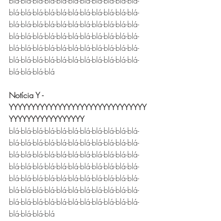
blá-blá-blá-blá-blá-blá-blá-blá-blá-blá-blá-
blá-blá-blá-blá-blá-blá-blá-blá-blá-blá-blá-
blá-blá-blá-blá-blá-blá-blá-blá-blá-blá-blá-
blá-blá-blá-blá-blá-blá-blá-blá-blá-blá-blá-
blá-blá-blá-blá-blá-blá-blá-blá-blá-blá-blá-
blá-blá-blá-blá-blá-blá-blá-blá-blá-blá-blá-
blá-blá-blá-blá
Notícia Y - 
YYYYYYYYYYYYYYYYYYYYYYYYYYYYYYY
YYYYYYYYYYYYYYYYY
blá-blá-blá-blá-blá-blá-blá-blá-blá-blá-blá-
blá-blá-blá-blá-blá-blá-blá-blá-blá-blá-blá-
blá-blá-blá-blá-blá-blá-blá-blá-blá-blá-blá-
blá-blá-blá-blá-blá-blá-blá-blá-blá-blá-blá-
blá-blá-blá-blá-blá-blá-blá-blá-blá-blá-blá-
blá-blá-blá-blá-blá-blá-blá-blá-blá-blá-blá-
blá-blá-blá-blá-blá-blá-blá-blá-blá-blá-blá-
blá-blá-blá-blá