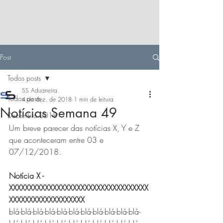
Post
Todos posts
SS Aduaneira
Todos posts
4 de dez. de 2018
1 min de leitura
Notícias Semana 49
Dezembro 2018
Um breve parecer das notícias X, Y e Z 
que aconteceram entre 03 e 
07/12/2018.
Notícia X - 
XXXXXXXXXXXXXXXXXXXXXXXXXXXXXXXXXXX
XXXXXXXXXXXXXXXXXXX
blá-blá-blá-blá-blá-blá-blá-blá-blá-blá-blá-